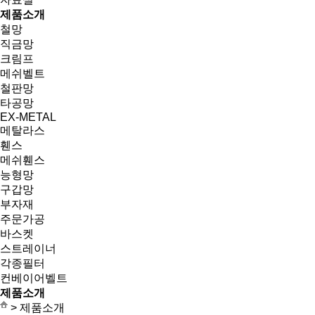
제품소개
철망
직금망
크림프
메쉬벨트
철판망
타공망
EX-METAL
메탈라스
휀스
메쉬휀스
능형망
구갑망
부자재
주문가공
바스켓
스트레이너
각종필터
컨베이어벨트
제품소개
> 제품소개